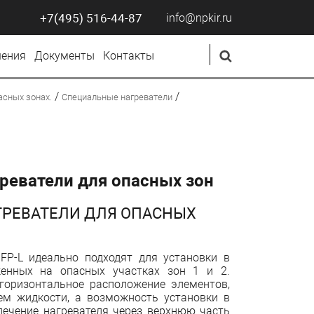
+7(495) 516-44-87
info@npkir.ru
ения
Документы
Контакты
/
/
асных зонах.
Специальные нагреватели
реватели для опасных зон
ГРЕВАТЕЛИ ДЛЯ ОПАСНЫХ
 FP-L идеально подходят для установки в
оженных на опасных участках зон 1 и 2.
 горизонтальное расположение элементов,
ем жидкости, а возможность установки в
лечение нагревателя через верхнюю часть