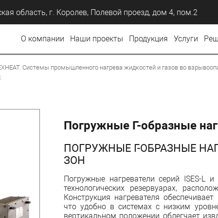
кая область, г. Королев, Полевой проезд, дом 4, пом.2
О компании
Наши проекты
Продукция
Услуги
Реш
EXHEAT. Системы промышленного нагрева жидкостей и газов во взрывооп
н
Погружные Г-образные наг
ПОГРУЖНЫЕ Г-ОБРАЗНЫЕ НА
ЗОН
Погружные нагреватели серий ISES-L и
технологических резервуарах, распол
Конструкция нагревателя обеспечивает
что удобно в системах с низким уровн
вертикальном положении облегчает изв