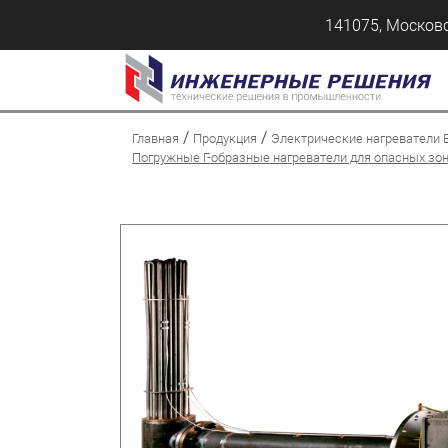
141075, Московс
/
/
Главная
Продукция
Электрические нагреватели 
Погружные Г-образные нагреватели для опасных зо