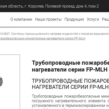
кая область, г. Королев, Полевой проезд, дом 4, пом.2
О компании
Наши проекты
Продукция
Услуги
Реш
EXHEAT. Системы промышленного нагрева жидкостей и газов во взрывооп
жаробезопасные миниатюрные нагреватели серии FP-MLH
Трубопроводные пожароб
нагреватели серии FP-MLH
ТРУБОПРОВОДНЫЕ ПОЖАРО
НАГРЕВАТЕЛИ СЕРИИ FP-MLH
Трубопроводные пожаробезопасные мин
погружного нагревательного элемента
установленного в термоизолированном н