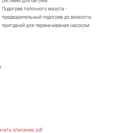
системы для битума
Подогрев топочного мазута -
предварительный подогрев до вязкости,
пригодной для перекачивания насосом
р
ачать описание, pdf