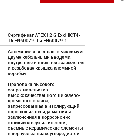
Сертификат АТЕХ II2 G Ex'd' IICT4-
T6 EN60079-0 и EN60079-1
Алюминиевый сплав, с максимум
двумя кабельными вводами,
внутреннее и внешнее заземление
и резьбовая крышка клеммной
коробки
Проволока высокого
сопротивления из
высококачественного никелево-
хромового сплава,
запрессованная в изолирующий
порошок из оксида магния и
заключенная в коррозионно-
стойкий кожух из инколоя,
съемные керамические элементы
в корпусе из низкоуглеродистой