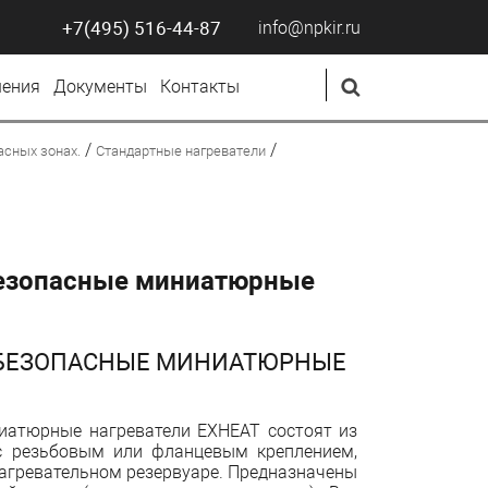
+7(495) 516-44-87
info@npkir.ru
ения
Документы
Контакты
/
/
асных зонах.
Стандартные нагреватели
езопасные миниатюрные
БЕЗОПАСНЫЕ МИНИАТЮРНЫЕ
иатюрные нагреватели ЕХНЕАТ состоят из
 с резьбовым или фланцевым креплением,
агревательном резервуаре. Предназначены