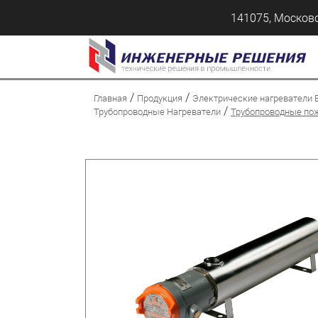
141075, Московс
/
/
Главная
Продукция
Электрические нагреватели 
/
Трубопроводные Нагреватели
Трубопроводные по