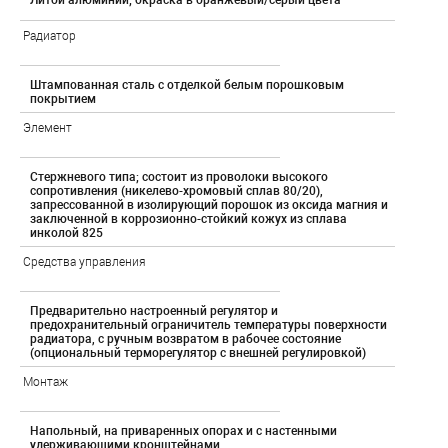
Литой алюминий; окраска в оранжевый/серый цвета
Радиатор
Штампованная сталь с отделкой белым порошковым
покрытием
Элемент
Стержневого типа; состоит из проволоки высокого
сопротивления (никелево-хромовый сплав 80/20),
запрессованной в изолирующий порошок из оксида магния и
заключенной в коррозионно-стойкий кожух из сплава
инколой 825
Средства управления
Предварительно настроенный регулятор и
предохранительный ограничитель температуры поверхности
радиатора, с ручным возвратом в рабочее состояние
(опциональный терморегулятор с внешней регулировкой)
Монтаж
Напольный, на приваренных опорах и с настенными
удерживающими кронштейнами