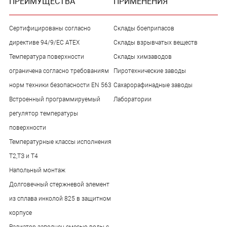
ПРЕИМУЩЕСТВА
ПРИМЕНЕНИЯ
Сертифицированы согласно
Склады боеприпасов
директиве 94/9/ЕС АТЕХ
Склады взрывчатых веществ
Температура поверхности
Склады химзаводов
ограничена согласно требованиям
Пиротехнические заводы
норм техники безопасности EN 563
Сахарорафинадные заводы
Встроенный программируемый
Лаборатории
регулятор температуры
поверхности
Температурные классы исполнения
Т2,ТЗ и Т4
Напольный монтаж
Долговечный стержневой элемент
из сплава инколой 825 в защитном
корпусе
Радиатор заполнен смесью воды с